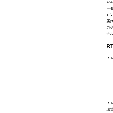
Ab
ーダ
ミ
届
力
ナ
R
RT
RT
環