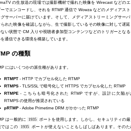
emaTV の生放送の現場では撮影機材で撮れた映像を Wirecast などの
ーでエンコードし、それを RTMP 通信で Wowza などのメディアス
ングサーバーに届けています。そして、メディアストリーミングサーバ
けられた映像を確認しながら、生で撮影しているその映像に対して遅延
少ない状態で CM 入りや視聴者参加型コンテンツなどのトリガーとなる
ルを通信できる環境を構築しています。
TMP の種類
MP にはいくつかの派生種があります。
RTMPT
- HTTP でカプセル化した RTMP
RTMPS
- TLS/SSL で暗号化して HTTPS でカプセル化した RTMP
RTMPE
- こちらも暗号化された RTMP ですが、設計に欠陥が
RTMPS の使用が推奨されている
pRTMP
- Adobe Primetime DRM がかかった RTMP
MP は一般的に
ポートを使用します。しかし、セキュリティの厳
1935
境ではこの
ポートが使えないこともしばしばあります。そのた
1935