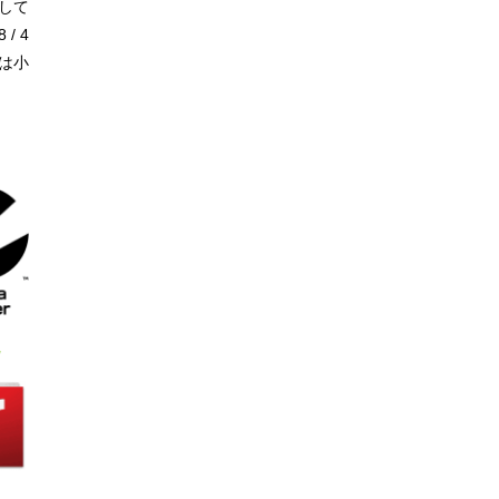
して
/ 4
は小