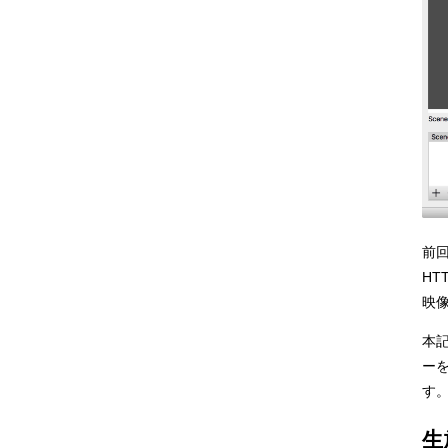
前
H
映
本
ー
す
生