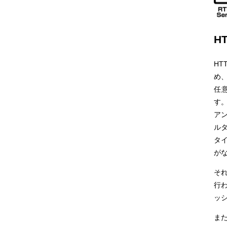
H
H
め
任
す。
ア
ル
タ
が
そ
行
ッ
また