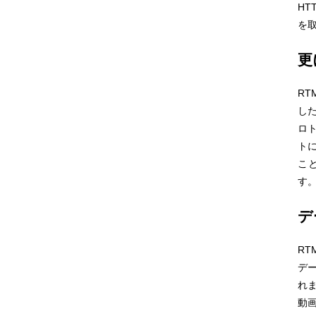
HT
を
更
RT
した
ロ
ト
こ
す
デ
R
デー
れ
動