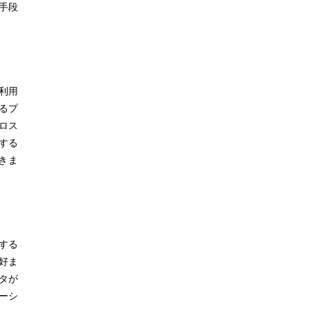
手段
利用
するプ
ロス
する
きま
する
が好ま
タが
ーシ