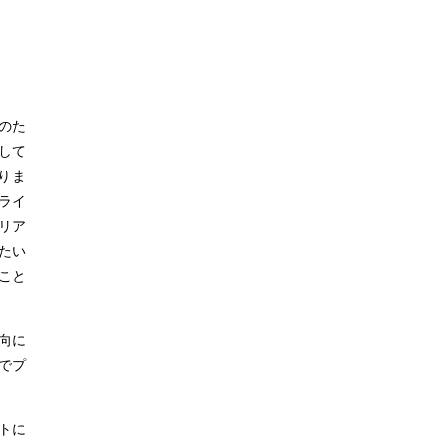
のた
して
りま
クライ
リア
たい
こと
向に
でプ
イトに