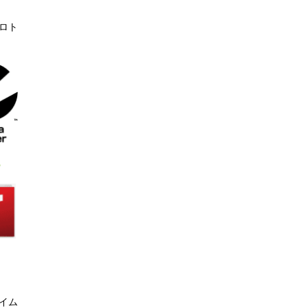
ロト
イム