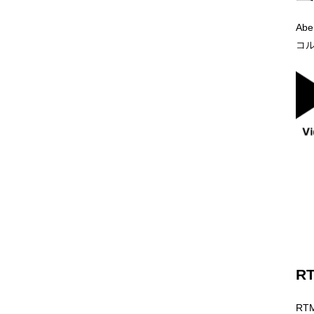
Ab
コ
R
RT