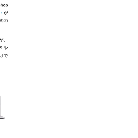
hop
er
が
めの
たが、
S や
わけで