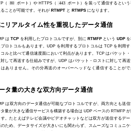
TP（
ポート）や HTTPS（
ポート）を装って通信するという
80
443
取ることが可能です。それが
RTMPT
と
RTMPS
になります。
にリアルタイム性を重視したデータ通信
MP は
TCP
を利用したプロトコルですが、別に
RTMFP
という
UDP
を
プロトコルもあります。UDP を利用するプロトコルは TCP を利用
トコルと比べて通信速度面において利点があります。TCP はパケット・
に対して再送する仕組みですが、UDP はパケット・ロストに対して再送
とはありません。その分再送のオーバーヘッドなく通信することがで
。
ータ量の大きな双方向データ通信
TMP は双方向のデータ通信が可能なプロトコルですが、両方向とも送信
タ量が大きな通信サービスを構築する場合は UDP ベースの RTMFP 
ます。たとえばテレビ会議やビデオチャットなどは双方が送信するデー
画のため、データサイズが大きいにも関わらず、スムーズなコミュニケ