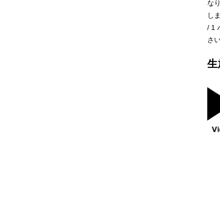
な
しま
/
さ
生