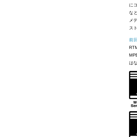
にコ
な
メ
ス
前
RT
MP
はな