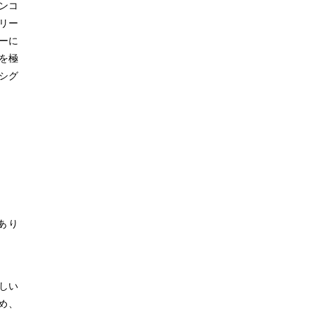
エンコ
トリー
ーに
を極
シグ
あり
しい
め、